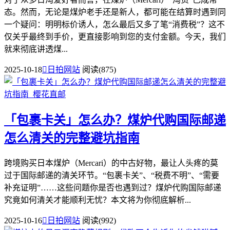
态。然而，无论是煤炉老手还是新人，都可能在结算时遇到同
一个疑问：明明标价诱人，怎么最后又多了笔“消费税”？这不
仅关乎最终到手价，更直接影响到您的支付金额。今天，我们
就来彻底讲透煤...
2025-10-18

日拍网站
阅读(875)
「包裹卡关」怎么办？煤炉代购国际邮递
怎么清关的完整避坑指南
跨境购买日本煤炉（Mercari）的中古好物，最让人头疼的莫
过于国际邮递的清关环节。“包裹卡关”、“税费不明”、“需要
补充证明”……这些问题你是否也遇到过？煤炉代购国际邮递
究竟如何清关才能顺利无忧？本文将为你彻底解析...
2025-10-16

日拍网站
阅读(992)