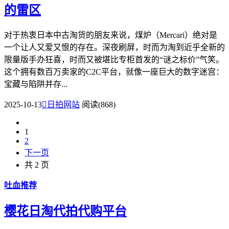
的雷区
对于热衷日本中古淘货的朋友来说，煤炉（Mercari）绝对是
一个让人又爱又恨的存在。深夜刷屏，时而为淘到近乎全新的
限量版手办狂喜，时而又被堪比专柜首发的“谜之标价”气笑。
这个拥有数百万卖家的C2C平台，就像一座巨大的数字迷宫：
宝藏与陷阱并存...
2025-10-13

日拍网站
阅读(868)
1
2
下一页
共 2 页
吐血推荐
樱花日淘代拍代购平台