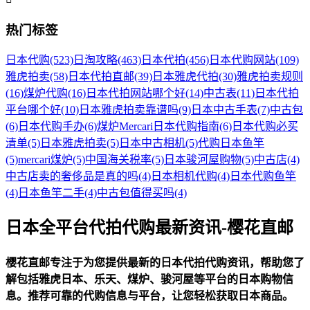
热门标签
日本代购
(523)
日淘攻略
(463)
日本代拍
(456)
日本代购网站
(109)
雅虎拍卖
(58)
日本代拍直邮
(39)
日本雅虎代拍
(30)
雅虎拍卖规则
(16)
煤炉代购
(16)
日本代拍网站哪个好
(14)
中古表
(11)
日本代拍
平台哪个好
(10)
日本雅虎拍卖靠谱吗
(9)
日本中古手表
(7)
中古包
(6)
日本代购手办
(6)
煤炉Mercari日本代购指南
(6)
日本代购必买
清单
(5)
日本雅虎拍卖
(5)
日本中古相机
(5)
代购日本鱼竿
(5)
mercari煤炉
(5)
中国海关税率
(5)
日本骏河屋购物
(5)
中古店
(4)
中古店卖的奢侈品是真的吗
(4)
日本相机代购
(4)
日本代购鱼竿
(4)
日本鱼竿二手
(4)
中古包值得买吗
(4)
日本全平台代拍代购最新资讯-樱花直邮
樱花直邮专注于为您提供最新的日本代拍代购资讯，帮助您了
解包括雅虎日本、乐天、煤炉、骏河屋等平台的日本购物信
息。推荐可靠的代购信息与平台，让您轻松获取日本商品。