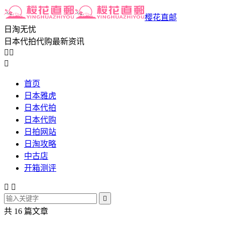
樱花直邮
日淘无忧
日本代拍代购最新资讯



首页
日本雅虎
日本代拍
日本代购
日拍网站
日淘攻略
中古店
开箱测评



共 16 篇文章