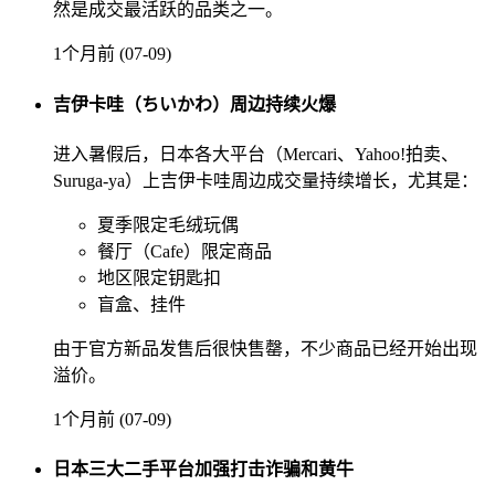
然是成交最活跃的品类之一。
1个月前 (07-09)
吉伊卡哇（ちいかわ）周边持续火爆
进入暑假后，日本各大平台（Mercari、Yahoo!拍卖、
Suruga-ya）上吉伊卡哇周边成交量持续增长，尤其是：
夏季限定毛绒玩偶
餐厅（Cafe）限定商品
地区限定钥匙扣
盲盒、挂件
由于官方新品发售后很快售罄，不少商品已经开始出现
溢价。
1个月前 (07-09)
日本三大二手平台加强打击诈骗和黄牛