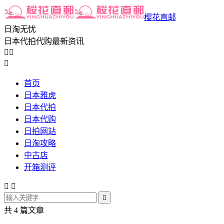
樱花直邮
日淘无忧
日本代拍代购最新资讯



首页
日本雅虎
日本代拍
日本代购
日拍网站
日淘攻略
中古店
开箱测评



共 4 篇文章