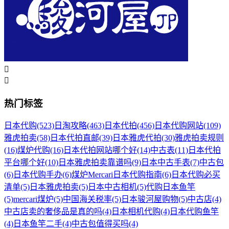


热门标签
日本代购
(523)
日淘攻略
(463)
日本代拍
(456)
日本代购网站
(109)
雅虎拍卖
(58)
日本代拍直邮
(39)
日本雅虎代拍
(30)
雅虎拍卖规则
(16)
煤炉代购
(16)
日本代拍网站哪个好
(14)
中古表
(11)
日本代拍
平台哪个好
(10)
日本雅虎拍卖靠谱吗
(9)
日本中古手表
(7)
中古包
(6)
日本代购手办
(6)
煤炉Mercari日本代购指南
(6)
日本代购必买
清单
(5)
日本雅虎拍卖
(5)
日本中古相机
(5)
代购日本鱼竿
(5)
mercari煤炉
(5)
中国海关税率
(5)
日本骏河屋购物
(5)
中古店
(4)
中古店卖的奢侈品是真的吗
(4)
日本相机代购
(4)
日本代购鱼竿
(4)
日本鱼竿二手
(4)
中古包值得买吗
(4)