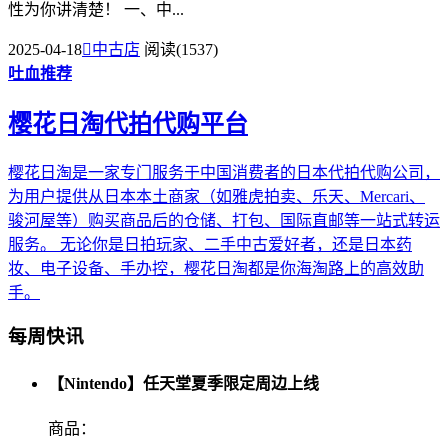
性为你讲清楚！ 一、中...
2025-04-18

中古店
阅读(1537)
吐血推荐
樱花日淘代拍代购平台
樱花日淘是一家专门服务于中国消费者的日本代拍代购公司，
为用户提供从日本本土商家（如雅虎拍卖、乐天、Mercari、
骏河屋等）购买商品后的仓储、打包、国际直邮等一站式转运
服务。 无论你是日拍玩家、二手中古爱好者，还是日本药
妆、电子设备、手办控，樱花日淘都是你海淘路上的高效助
手。
每周快讯
【Nintendo】任天堂夏季限定周边上线
商品：