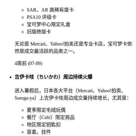
SAR、AR 高稀有度卡
PSA10 评级卡
宝可梦中心限定礼盒
旧版绝版卡
无论是 Mercari、Yahoo!拍卖还是专业卡店，宝可梦卡依
然是成交最活跃的品类之一。
4周前 (07-09)
吉伊卡哇（ちいかわ）周边持续火爆
进入暑假后，日本各大平台（Mercari、Yahoo!拍卖、
Suruga-ya）上吉伊卡哇周边成交量持续增长，尤其是：
夏季限定毛绒玩偶
餐厅（Cafe）限定商品
地区限定钥匙扣
盲盒、挂件