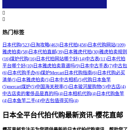


热门标签
日本代购
(523)
日淘攻略
(463)
日本代拍
(456)
日本代购网站
(109)
雅虎拍卖
(58)
日本代拍直邮
(39)
日本雅虎代拍
(30)
雅虎拍卖规则
(16)
煤炉代购
(16)
日本代拍网站哪个好
(14)
中古表
(11)
日本代拍
平台哪个好
(10)
日本雅虎拍卖靠谱吗
(9)
日本中古手表
(7)
中古包
(6)
日本代购手办
(6)
煤炉Mercari日本代购指南
(6)
日本代购必买
清单
(5)
日本雅虎拍卖
(5)
日本中古相机
(5)
代购日本鱼竿
(5)
mercari煤炉
(5)
中国海关税率
(5)
日本骏河屋购物
(5)
中古店
(4)
中古店卖的奢侈品是真的吗
(4)
日本相机代购
(4)
日本代购鱼竿
(4)
日本鱼竿二手
(4)
中古包值得买吗
(4)
日本全平台代拍代购最新资讯-樱花直邮
樱花直邮专注于为您提供最新的日本代拍代购资讯，帮助您了