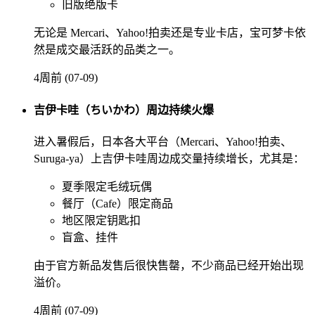
旧版绝版卡
无论是 Mercari、Yahoo!拍卖还是专业卡店，宝可梦卡依
然是成交最活跃的品类之一。
4周前 (07-09)
吉伊卡哇（ちいかわ）周边持续火爆
进入暑假后，日本各大平台（Mercari、Yahoo!拍卖、
Suruga-ya）上吉伊卡哇周边成交量持续增长，尤其是：
夏季限定毛绒玩偶
餐厅（Cafe）限定商品
地区限定钥匙扣
盲盒、挂件
由于官方新品发售后很快售罄，不少商品已经开始出现
溢价。
4周前 (07-09)