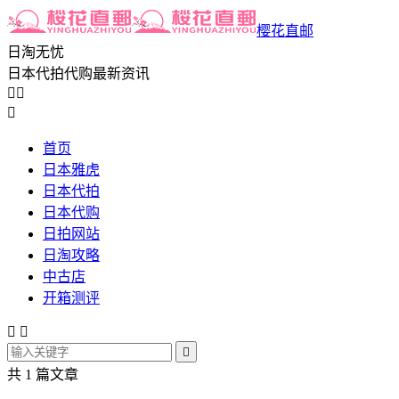
樱花直邮
日淘无忧
日本代拍代购最新资讯



首页
日本雅虎
日本代拍
日本代购
日拍网站
日淘攻略
中古店
开箱测评



共 1 篇文章