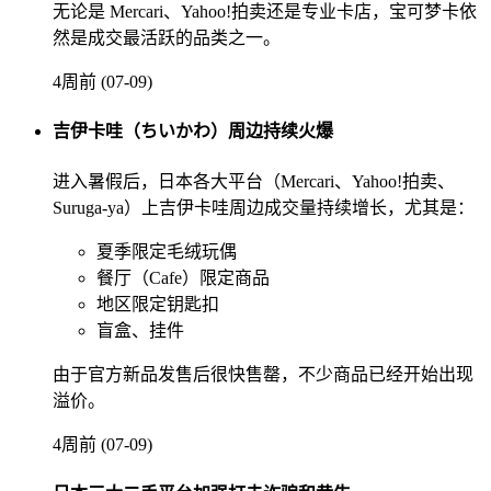
无论是 Mercari、Yahoo!拍卖还是专业卡店，宝可梦卡依
然是成交最活跃的品类之一。
4周前 (07-09)
吉伊卡哇（ちいかわ）周边持续火爆
进入暑假后，日本各大平台（Mercari、Yahoo!拍卖、
Suruga-ya）上吉伊卡哇周边成交量持续增长，尤其是：
夏季限定毛绒玩偶
餐厅（Cafe）限定商品
地区限定钥匙扣
盲盒、挂件
由于官方新品发售后很快售罄，不少商品已经开始出现
溢价。
4周前 (07-09)