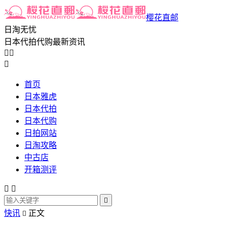
樱花直邮
日淘无忧
日本代拍代购最新资讯



首页
日本雅虎
日本代拍
日本代购
日拍网站
日淘攻略
中古店
开箱测评



快讯
正文
