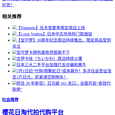
好货！
相关推荐
【Nintendo】任天堂夏季限定周边上线
【Louis Vuitton】日本中古市场热门款增加
【宝可梦】30周年纪念周边持续推出，限定商品受到
关注
宝可梦卡牌热度依然居高不下
吉伊卡哇（ちいかわ）周边持续火爆
日本三大二手平台加强打击诈骗和黄牛
7月1日后“代购/频繁赴日”成本飙升！多次往返签证涨
至3万日元，抓紧清空购物车！
抓住 39 年新低！日元破 161 关口，全面开启“省钱代
购季”
吐血推荐
樱花日淘代拍代购平台