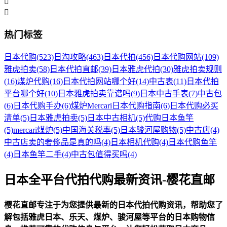


热门标签
日本代购
(523)
日淘攻略
(463)
日本代拍
(456)
日本代购网站
(109)
雅虎拍卖
(58)
日本代拍直邮
(39)
日本雅虎代拍
(30)
雅虎拍卖规则
(16)
煤炉代购
(16)
日本代拍网站哪个好
(14)
中古表
(11)
日本代拍
平台哪个好
(10)
日本雅虎拍卖靠谱吗
(9)
日本中古手表
(7)
中古包
(6)
日本代购手办
(6)
煤炉Mercari日本代购指南
(6)
日本代购必买
清单
(5)
日本雅虎拍卖
(5)
日本中古相机
(5)
代购日本鱼竿
(5)
mercari煤炉
(5)
中国海关税率
(5)
日本骏河屋购物
(5)
中古店
(4)
中古店卖的奢侈品是真的吗
(4)
日本相机代购
(4)
日本代购鱼竿
(4)
日本鱼竿二手
(4)
中古包值得买吗
(4)
日本全平台代拍代购最新资讯-樱花直邮
樱花直邮专注于为您提供最新的日本代拍代购资讯，帮助您了
解包括雅虎日本、乐天、煤炉、骏河屋等平台的日本购物信