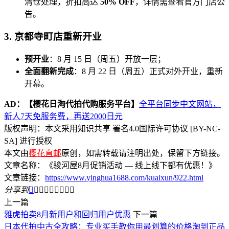
清仓处理，折扣高达
50% OFF
，详情需查看官方门店公
告。
3. 京都寺町店重新开业
预开业
：8 月 15 日（周五）开放一层；
全面翻新完成
：8 月 22 日（周五）正式对外开业，重新
开幕。
AD：
【樱花日淘代拍代购服务平台】
全平台同步中文网站，
新人7天免服务费，再送2000日元
版权声明：本文采用知识共享 署名4.0国际许可协议 [BY-NC-
SA] 进行授权
本文由
樱花直邮
原创，如需转载请注明出处，保留下方链接。
文章名称：《骏河屋8月促销活动 — 线上线下都有优惠！》
文章链接：
https://www.yinghua1688.com/kuaixun/922.html
分享到









上一篇
雅虎拍卖8月新用户和回归用户优惠
下一篇
日本代拍中古全攻略：专业买手教你用最划算的价格淘到正品