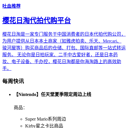
吐血推荐
樱花日淘代拍代购平台
樱花日淘是一家专门服务于中国消费者的日本代拍代购公司，
为用户提供从日本本土商家（如雅虎拍卖、乐天、Mercari、
骏河屋等）购买商品后的仓储、打包、国际直邮等一站式转运
服务。 无论你是日拍玩家、二手中古爱好者，还是日本药
妆、电子设备、手办控，樱花日淘都是你海淘路上的高效助
手。
每周快讯
【Nintendo】任天堂夏季限定周边上线
商品：
Super Mario系列周边
Kirby星之卡比商品