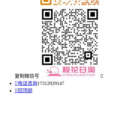
复制微信号


电话咨询
17312929147

回顶部