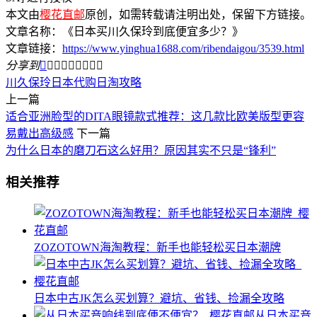
本文由
樱花直邮
原创，如需转载请注明出处，保留下方链接。
文章名称：《日本买川久保玲到底便宜多少？》
文章链接：
https://www.yinghua1688.com/ribendaigou/3539.html
分享到









川久保玲
日本代购
日淘攻略
上一篇
适合亚洲脸型的DITA眼镜款式推荐：这几款比欧美版型更容
易戴出高级感
下一篇
为什么日本的磨刀石这么好用？原因其实不只是“锋利”
相关推荐
ZOZOTOWN海淘教程：新手也能轻松买日本潮牌
日本中古JK怎么买划算？避坑、省钱、捡漏全攻略
从日本买音