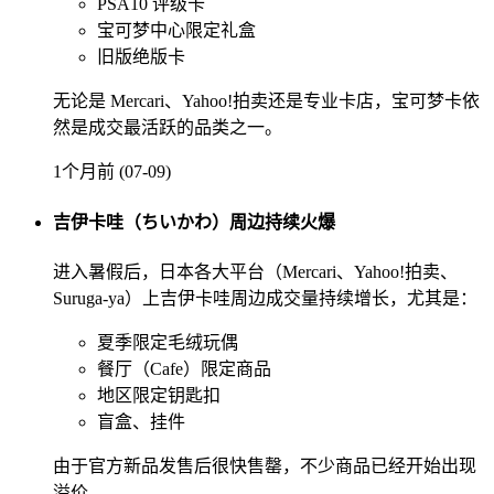
PSA10 评级卡
宝可梦中心限定礼盒
旧版绝版卡
无论是 Mercari、Yahoo!拍卖还是专业卡店，宝可梦卡依
然是成交最活跃的品类之一。
1个月前 (07-09)
吉伊卡哇（ちいかわ）周边持续火爆
进入暑假后，日本各大平台（Mercari、Yahoo!拍卖、
Suruga-ya）上吉伊卡哇周边成交量持续增长，尤其是：
夏季限定毛绒玩偶
餐厅（Cafe）限定商品
地区限定钥匙扣
盲盒、挂件
由于官方新品发售后很快售罄，不少商品已经开始出现
溢价。