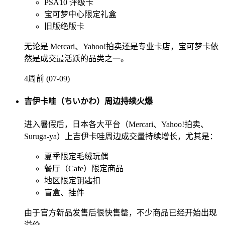
PSA10 评级卡
宝可梦中心限定礼盒
旧版绝版卡
无论是 Mercari、Yahoo!拍卖还是专业卡店，宝可梦卡依
然是成交最活跃的品类之一。
4周前 (07-09)
吉伊卡哇（ちいかわ）周边持续火爆
进入暑假后，日本各大平台（Mercari、Yahoo!拍卖、
Suruga-ya）上吉伊卡哇周边成交量持续增长，尤其是：
夏季限定毛绒玩偶
餐厅（Cafe）限定商品
地区限定钥匙扣
盲盒、挂件
由于官方新品发售后很快售罄，不少商品已经开始出现
溢价。