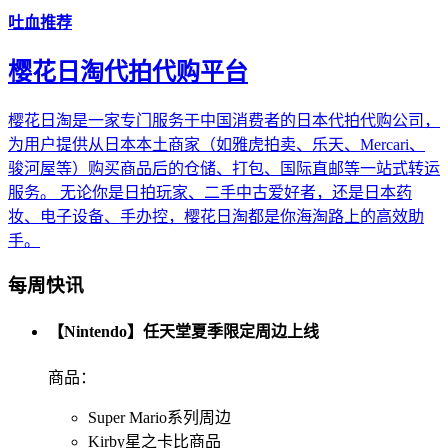
吐血推荐
樱花日淘代拍代购平台
樱花日淘是一家专门服务于中国消费者的日本代拍代购公司，
为用户提供从日本本土商家（如雅虎拍卖、乐天、Mercari、
骏河屋等）购买商品后的仓储、打包、国际直邮等一站式转运
服务。 无论你是日拍玩家、二手中古爱好者，还是日本药
妆、电子设备、手办控，樱花日淘都是你海淘路上的高效助
手。
每周快讯
【Nintendo】任天堂夏季限定周边上线
商品：
Super Mario系列周边
Kirby星之卡比商品