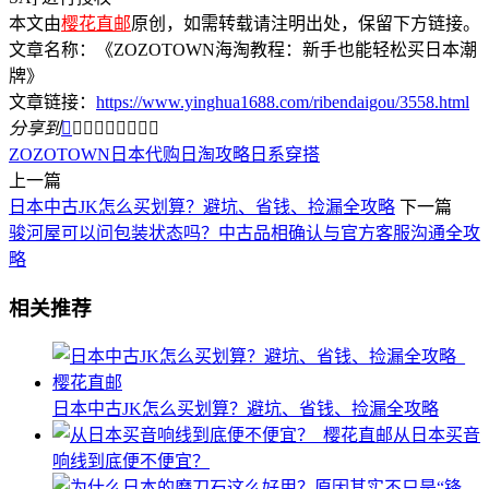
本文由
樱花直邮
原创，如需转载请注明出处，保留下方链接。
文章名称：《ZOZOTOWN海淘教程：新手也能轻松买日本潮
牌》
文章链接：
https://www.yinghua1688.com/ribendaigou/3558.html
分享到









ZOZOTOWN
日本代购
日淘攻略
日系穿搭
上一篇
日本中古JK怎么买划算？避坑、省钱、捡漏全攻略
下一篇
骏河屋可以问包装状态吗？中古品相确认与官方客服沟通全攻
略
相关推荐
日本中古JK怎么买划算？避坑、省钱、捡漏全攻略
从日本买音
响线到底便不便宜？