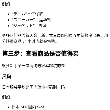
例如：
“デニム” = 牛仔裤
“スニーカー” = 运动鞋
“ジャケット” = 外套
很多热门品牌每天会上新，尤其周四和周五更新频率最高，部
分限量商品 24 小时内就会售罄。
第三步：查看商品是否值得买
很多新手第一次海淘最容易踩坑的是：
尺码
日本服装平均比国内偏小半码到一码。
例如：
日本 M ≈ 国内 S-M