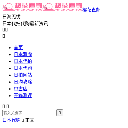
樱花直邮
日淘无忧
日本代拍代购最新资讯



首页
日本雅虎
日本代拍
日本代购
日拍网站
日淘攻略
中古店
开箱测评



日本代购
正文
