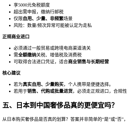
享5000元免税额度
超出需申报，缴纳行邮税
仅限
自用、少量、非频繁
场景
风险：数量/频次异常可能被认定为走私
正规商业进口
必须通过一般贸易或跨境电商渠道清关
需
全额缴纳
关税、增值税及消费税
可取得合法进口凭证，适合
商业销售与长期经营
核心建议
若为
真实自用、少量购买
，个人携带是便捷选择。
若用于
销售、代购或批量进货
，必须走正规进口，合规性
五、日本到中国奢侈品真的更便宜吗？
从日本购买奢侈品是否真的划算？答案并非简单的“是”或“否