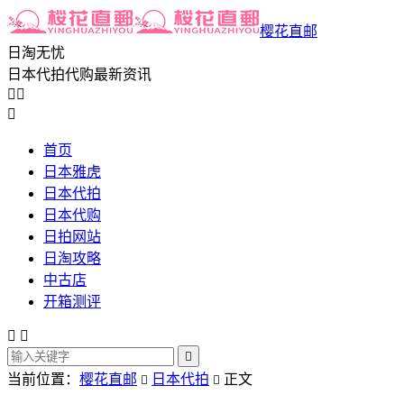
樱花直邮
日淘无忧
日本代拍代购最新资讯



首页
日本雅虎
日本代拍
日本代购
日拍网站
日淘攻略
中古店
开箱测评



当前位置：
樱花直邮
日本代拍
正文

