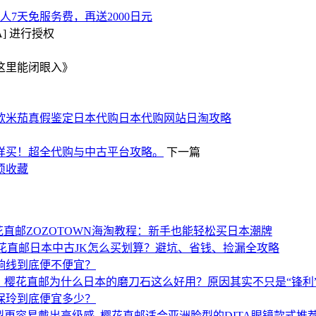
7天免服务费，再送2000日元
A] 进行授权
这里能闭眼入》
欧米茄真假鉴定
日本代购
日本代购网站
日淘攻略
样买！超全代购与中古平台攻略。
下一篇
须收藏
ZOZOTOWN海淘教程：新手也能轻松买日本潮牌
日本中古JK怎么买划算？避坑、省钱、捡漏全攻略
响线到底便不便宜？
为什么日本的磨刀石这么好用？原因其实不只是“锋利
保玲到底便宜多少？
适合亚洲脸型的DITA眼镜款式