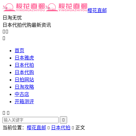
樱花直邮
日淘无忧
日本代拍代购最新资讯



首页
日本雅虎
日本代拍
日本代购
日拍网站
日淘攻略
中古店
开箱测评



当前位置：
樱花直邮
日本代拍
正文

