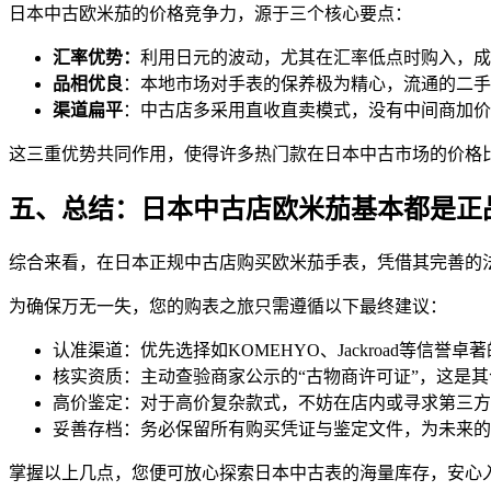
日本中古欧米茄的价格竞争力，源于三个核心要点：
汇率优势：
利用日元的波动，尤其在汇率低点时购入，成
品相优良
：本地市场对手表的保养极为精心，流通的二手
渠道扁平
：中古店多采用直收直卖模式，没有中间商加价
这三重优势共同作用，使得许多热门款在日本中古市场的价格比国
五、总结：日本中古店欧米茄基本都是正
综合来看，在日本正规中古店购买欧米茄手表，凭借其完善的
为确保万无一失，您的购表之旅只需遵循以下最终建议：
认准渠道：优先选择如KOMEHYO、Jackroad等信誉卓
核实资质：主动查验商家公示的“古物商许可证”，这是
高价鉴定：对于高价复杂款式，不妨在店内或寻求第三方
妥善存档：务必保留所有购买凭证与鉴定文件，为未来的
掌握以上几点，您便可放心探索日本中古表的海量库存，安心