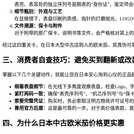
表壳、表耳处的独立序列号是腕表的“身份证”，鉴定师
细节甄别：外观与工艺
在显微镜下，表盘印刷的质感、指针的打磨抛光、LOG
文件
溯源
：保卡与附件
对于附带的原厂保卡、说明书等文件，会严格核对其上的
经过这四重关卡，在日本大型中古店购入的欧米茄，其真伪可靠
三、消费者自查技巧：避免买到翻新或改
掌握以下几个关键动作，就能让您在日本安心淘到心仪的正品
细看表盘细节：
在光线下多角度观察表盘，检查Logo
紧盯两码一致：
确保“表壳序列号”、“机芯序列号”与“
索要完整凭证：
购买时，务必索取注明古物商许可证号的
善用官方后盾：
这是最可靠的一步。对于高价值表款，直
四、为什么日本中古欧米茄价格更实惠