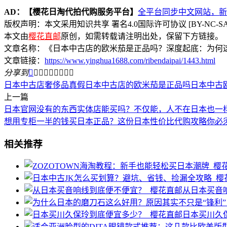
AD：
【樱花日淘代拍代购服务平台】
全平台同步中文网站，新人
版权声明：本文采用知识共享 署名4.0国际许可协议 [BY-NC-S
本文由
樱花直邮
原创，如需转载请注明出处，保留下方链接。
文章名称：《日本中古店的欧米茄是正品吗？深度起底：为何
文章链接：
https://www.yinghua1688.com/ribendaipai/1443.html
分享到









日本中古店奢侈品真假
日本中古店的欧米茄是正品吗
日本中古
上一篇
日本官网没有的东西实体店能买吗？不仅能，人不在日本也一
想用专柜一半的钱买日本正品？这份日本性价比代购攻略你必
相关推荐
从日本买音
日本买川久