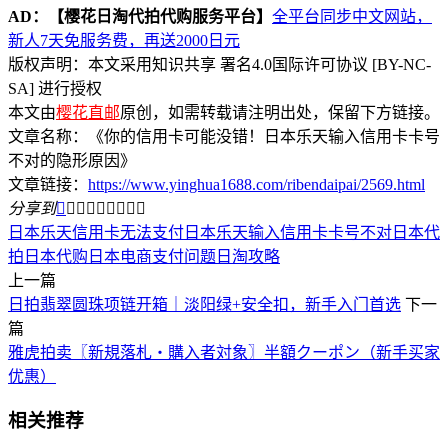
AD：
【樱花日淘代拍代购服务平台】
全平台同步中文网站，
新人7天免服务费，再送2000日元
版权声明：本文采用知识共享 署名4.0国际许可协议 [BY-NC-
SA] 进行授权
本文由
樱花直邮
原创，如需转载请注明出处，保留下方链接。
文章名称：《你的信用卡可能没错！日本乐天输入信用卡卡号
不对的隐形原因》
文章链接：
https://www.yinghua1688.com/ribendaipai/2569.html
分享到









日本乐天信用卡无法支付
日本乐天输入信用卡卡号不对
日本代
拍
日本代购
日本电商支付问题
日淘攻略
上一篇
日拍翡翠圆珠项链开箱｜淡阳绿+安全扣，新手入门首选
下一
篇
雅虎拍卖〖新規落札・購入者対象〗半額クーポン（新手买家
优惠）
相关推荐