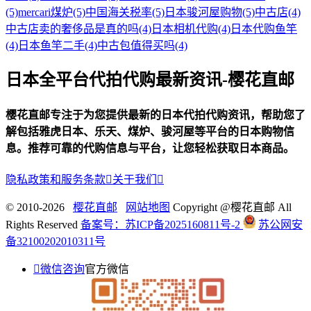
(5)
mercari煤炉
(5)
中国海关税率
(5)
日本骏河屋购物
(5)
中古店
(4)
中古店卖的奢侈品是真的吗
(4)
日本相机代购
(4)
日本代购鱼竿
(4)
日本鱼竿二手
(4)
中古包值得买吗
(4)
日本全平台代拍代购最新资讯-樱花直邮
樱花直邮专注于为您提供最新的日本代拍代购资讯，帮助您了
解包括雅虎日本、乐天、煤炉、骏河屋等平台的日本购物信
息。推荐可靠的代购信息与平台，让您轻松获取日本商品。
隐私政策和服务条款

关于我们

© 2010-2026
樱花直邮
网站地图
Copyright @樱花直邮 All
Rights Reserved
备案号：苏ICP备2025160811号-2
苏公网安
备32100202010311号

微信咨询
官方微信