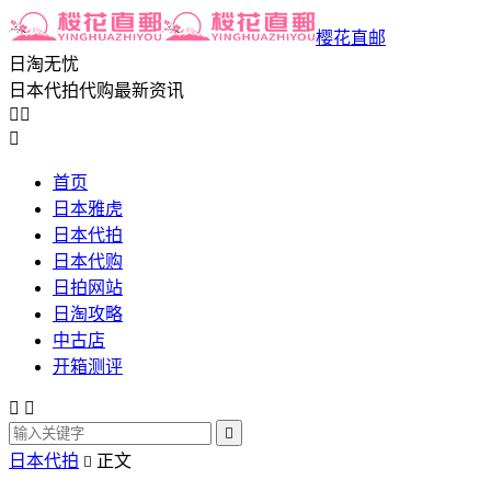
樱花直邮
日淘无忧
日本代拍代购最新资讯



首页
日本雅虎
日本代拍
日本代购
日拍网站
日淘攻略
中古店
开箱测评



日本代拍
正文
