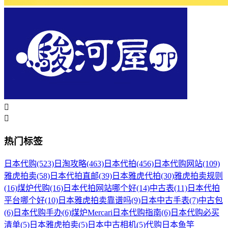


热门标签
日本代购
(523)
日淘攻略
(463)
日本代拍
(456)
日本代购网站
(109)
雅虎拍卖
(58)
日本代拍直邮
(39)
日本雅虎代拍
(30)
雅虎拍卖规则
(16)
煤炉代购
(16)
日本代拍网站哪个好
(14)
中古表
(11)
日本代拍
平台哪个好
(10)
日本雅虎拍卖靠谱吗
(9)
日本中古手表
(7)
中古包
(6)
日本代购手办
(6)
煤炉Mercari日本代购指南
(6)
日本代购必买
清单
(5)
日本雅虎拍卖
(5)
日本中古相机
(5)
代购日本鱼竿